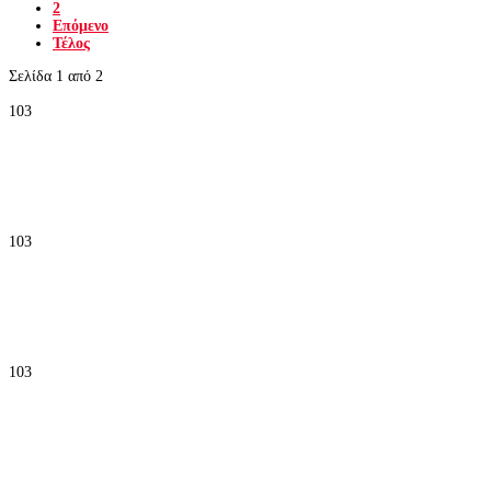
2
Επόμενο
Τέλος
Σελίδα 1 από 2
103
103
103