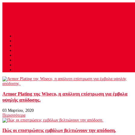
Αρχική
Η εταιρία
Προϊόντα
Είσοδος E-Shop
Συχνές Ερωτήσεις
Brands
Tech
Αγώνες
Επικοινωνία
Armor Plating της Wiseco, η απόλυτη επίστρωση για έμβολα
υψηλής απόδοσης.
03 Μαρτίου, 2020
Περισσότερα
Πώς οι επιστρώσεις εμβόλων βελτιώνουν την απόδοση.